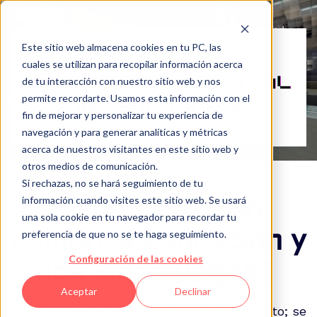
Este sitio web almacena cookies en tu PC, las
cuales se utilizan para recopilar información acerca
de tu interacción con nuestro sitio web y nos
permite recordarte. Usamos esta información con el
fin de mejorar y personalizar tu experiencia de
navegación y para generar analíticas y métricas
acerca de nuestros visitantes en este sitio web y
otros medios de comunicación.
Si rechazas, no se hará seguimiento de tu
información cuando visites este sitio web. Se usará
¿Qué tienen en
una sola cookie en tu navegador para recordar tu
preferencia de que no se te haga seguimiento.
común la educación y
Configuración de las cookies
los videojuegos?
Aceptar
Declinar
Los videojuegos no son solo entretenimiento; se